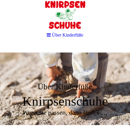
Über Kinderfüße
Über Kinderfüße
Knirpsenschuhe
Wenn sie passen, dann läuft´s …